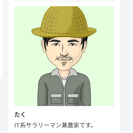
たく
IT系サラリーマン兼農家です。