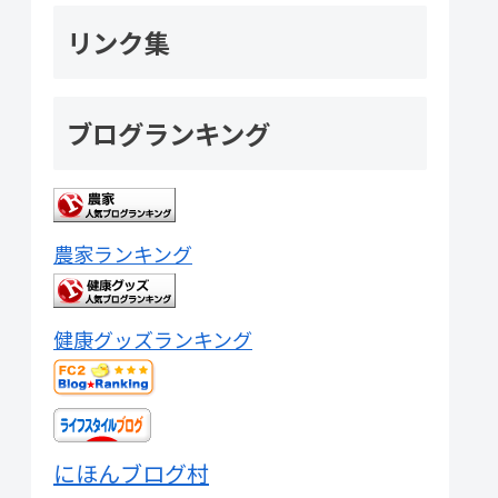
リンク集
ブログランキング
農家ランキング
健康グッズランキング
にほんブログ村