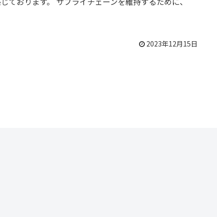
感じております。 サプライチェーンを維持するために、
2023年12月15日