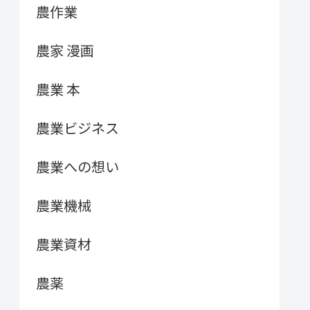
農作業
農家 漫画
農業 本
農業ビジネス
農業への想い
農業機械
農業資材
農薬