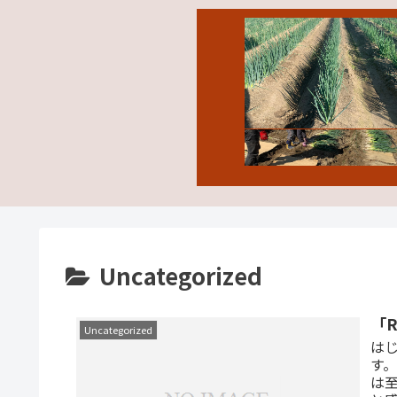
Uncategorized
「R
Uncategorized
は
す
は